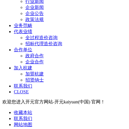
行业新闻
企业新闻
企业公告
政策法规
业务范畴
代表业绩
全过程造价咨询
招标代理造价咨询
合作单位
政府合作
企业合作
加入杭建
加盟杭建
招贤纳士
联系我们
CLOSE
欢迎您进入开元官方网站-开元kaiyuan(中国) 官网！
收藏本站
联系我们
网站地图