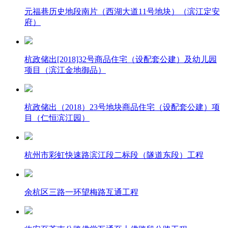
元福巷历史地段南片（西湖大道11号地块）（滨江定安
府）
杭政储出[2018]32号商品住宅（设配套公建）及幼儿园
项目（滨江金地御品）
杭政储出（2018）23号地块商品住宅（设配套公建）项
目（仁恒滨江园）
杭州市彩虹快速路滨江段二标段（隧道东段）工程
余杭区三路一环望梅路互通工程