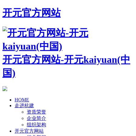
开元官方网站
开元官方网站-开元kaiyuan(中
国)
HOME
走进杭建
资质荣誉
企业简介
组织架构
开元官方网站