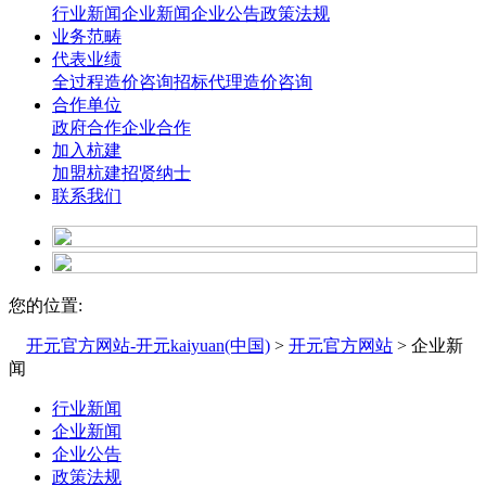
行业新闻
企业新闻
企业公告
政策法规
业务范畴
代表业绩
全过程造价咨询
招标代理造价咨询
合作单位
政府合作
企业合作
加入杭建
加盟杭建
招贤纳士
联系我们
您的位置:
开元官方网站-开元kaiyuan(中国)
>
开元官方网站
> 企业新
闻
行业新闻
企业新闻
企业公告
政策法规