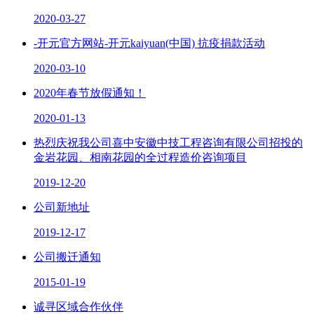
2020-03-27
-开元官方网站-开元kaiyuan(中国) 抗疫捐款活动
2020-03-10
2020年春节放假通知！
2020-01-13
热烈庆祝我公司喜中安徽中技工程咨询有限公司招投的
金岩花园、相南花园的全过程造价咨询项目
2019-12-20
公司新地址
2019-12-17
公司搬迁通知
2015-01-19
诚寻区域合作伙伴