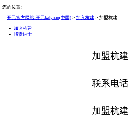
您的位置:
开元官方网站-开元kaiyuan(中国)
>
加入杭建
> 加盟杭建
加盟杭建
招贤纳士
加盟杭
联系电
加盟杭