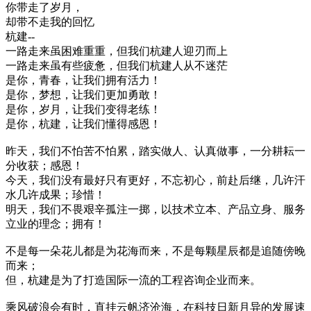
你带走了岁月，
却带不走我的回忆
杭建--
一路走来虽困难重重，但我们杭建人迎刃而上
一路走来虽有些疲惫，但我们杭建人从不迷茫
是你，青春，让我们拥有活力！
是你，梦想，让我们更加勇敢！
是你，岁月，让我们变得老练！
是你，杭建，让我们懂得感恩！
昨天，我们不怕苦不怕累，踏实做人、认真做事，一分耕耘一
分收获；感恩！
今天，我们没有最好只有更好，不忘初心，前赴后继，几许汗
水几许成果；珍惜！
明天，我们不畏艰辛孤注一掷，以技术立本、产品立身、服务
立业的理念；拥有！
不是每一朵花儿都是为花海而来，不是每颗星辰都是追随傍晚
而来；
但，杭建是为了打造国际一流的工程咨询企业而来。
乘风破浪会有时，直挂云帆济沧海，在科技日新月异的发展速