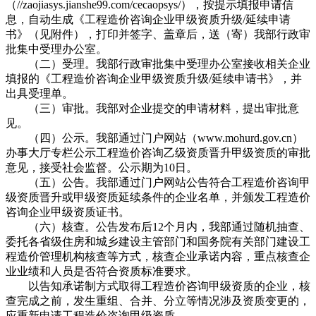
（//zaojiasys.jianshe99.com/cecaopsys/），按提示填报申请信
息，自动生成《工程造价咨询企业甲级资质升级/延续申请
书》（见附件），打印并签字、盖章后，送（寄）我部行政审
批集中受理办公室。
（二）受理。我部行政审批集中受理办公室接收相关企业
填报的《工程造价咨询企业甲级资质升级/延续申请书》，并
出具受理单。
（三）审批。我部对企业提交的申请材料，提出审批意
见。
（四）公示。我部通过门户网站（www.mohurd.gov.cn）
办事大厅专栏公示工程造价咨询乙级资质晋升甲级资质的审批
意见，接受社会监督。公示期为10日。
（五）公告。我部通过门户网站公告符合工程造价咨询甲
级资质晋升或甲级资质延续条件的企业名单，并颁发工程造价
咨询企业甲级资质证书。
（六）核查。公告发布后12个月内，我部通过随机抽查、
委托各省级住房和城乡建设主管部门和国务院有关部门建设工
程造价管理机构核查等方式，核查企业承诺内容，重点核查企
业业绩和人员是否符合资质标准要求。
以告知承诺制方式取得工程造价咨询甲级资质的企业，核
查完成之前，发生重组、合并、分立等情况涉及资质变更的，
应重新申请工程造价咨询甲级资质。