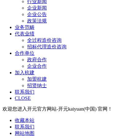
行业新闻
企业新闻
企业公告
政策法规
业务范畴
代表业绩
全过程造价咨询
招标代理造价咨询
合作单位
政府合作
企业合作
加入杭建
加盟杭建
招贤纳士
联系我们
CLOSE
欢迎您进入开元官方网站-开元kaiyuan(中国) 官网！
收藏本站
联系我们
网站地图