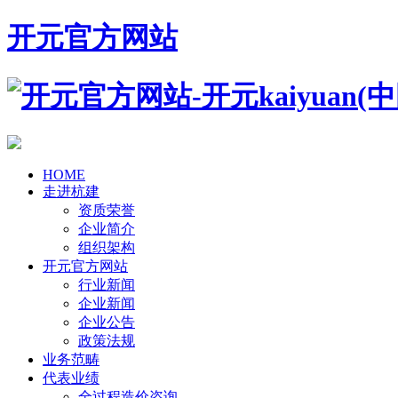
开元官方网站
HOME
走进杭建
资质荣誉
企业简介
组织架构
开元官方网站
行业新闻
企业新闻
企业公告
政策法规
业务范畴
代表业绩
全过程造价咨询