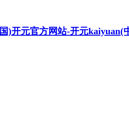
开元官方网站-开元kaiyuan(