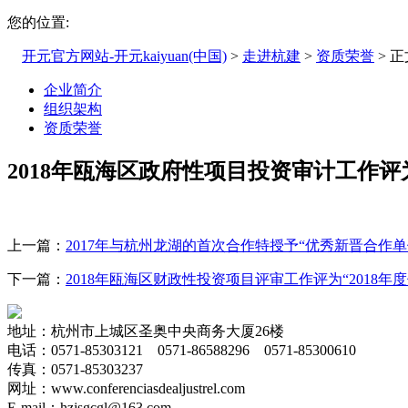
您的位置:
开元官方网站-开元kaiyuan(中国)
>
走进杭建
>
资质荣誉
> 正
企业简介
组织架构
资质荣誉
2018年瓯海区政府性项目投资审计工作评为
上一篇：
2017年与杭州龙湖的首次合作特授予“优秀新晋合作单
下一篇：
2018年瓯海区财政性投资项目评审工作评为“2018年
地址：杭州市上城区圣奥中央商务大厦26楼
电话：0571-85303121 0571-86588296 0571-85300610
传真：0571-85303237
网址：www.
conferenciasdealjustrel.com
E-mail：hzjsgcgl@163.com