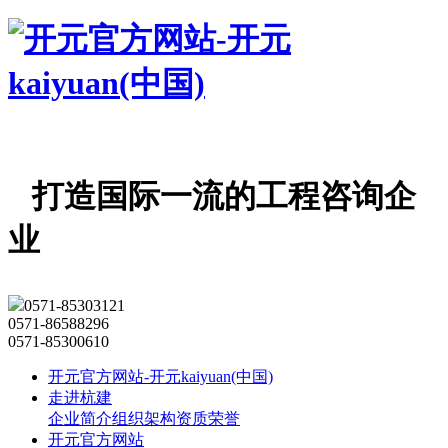
打造国际一流的工程咨询企
业
0571-85303121
0571-86588296
0571-85300610
开元官方网站-开元kaiyuan(中国)
走进杭建
企业简介
组织架构
资质荣誉
开元官方网站