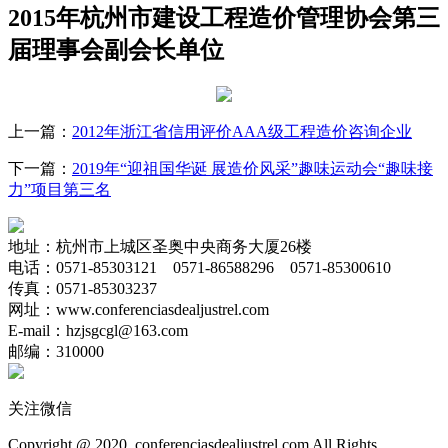
2015年杭州市建设工程造价管理协会第三
届理事会副会长单位
上一篇：
2012年浙江省信用评价AAA级工程造价咨询企业
下一篇：
2019年“迎祖国华诞 展造价风采”趣味运动会“趣味接
力”项目第三名
地址：杭州市上城区圣奥中央商务大厦26楼
电话：0571-85303121 0571-86588296 0571-85300610
传真：0571-85303237
网址：www.
conferenciasdealjustrel.com
E-mail：hzjsgcgl@163.com
邮编：310000
关注微信
Copyright @ 2020 conferenciasdealjustrel.com All Rights