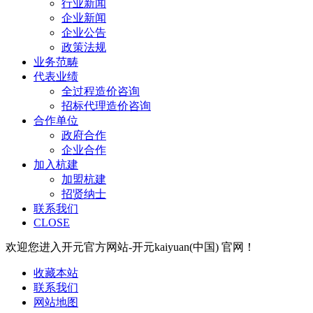
行业新闻
企业新闻
企业公告
政策法规
业务范畴
代表业绩
全过程造价咨询
招标代理造价咨询
合作单位
政府合作
企业合作
加入杭建
加盟杭建
招贤纳士
联系我们
CLOSE
欢迎您进入开元官方网站-开元kaiyuan(中国) 官网！
收藏本站
联系我们
网站地图