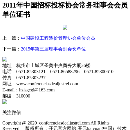
2011年中国招标投标协会常务理事会会员
单位证书
上一篇：
中国建设工程造价管理协会单位会员
下一篇：
2015年第三届理事会副会长单位
地址：杭州市上城区圣奥中央商务大厦26楼
电话：0571-85303121 0571-86588296 0571-85300610
传真：0571-85303237
网址：www.
conferenciasdealjustrel.com
E-mail：hzjsgcgl@163.com
邮编：310000
关注微信
Copyright @ 2020 conferenciasdealjustrel.com All Rights
Reserved. 版权所有：开元官方网站-开元kaiyuan(中国) 技术