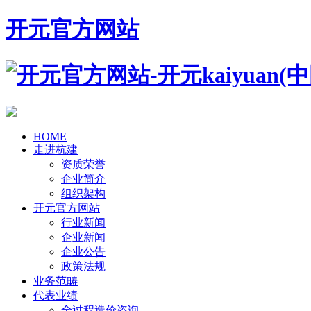
开元官方网站
HOME
走进杭建
资质荣誉
企业简介
组织架构
开元官方网站
行业新闻
企业新闻
企业公告
政策法规
业务范畴
代表业绩
全过程造价咨询