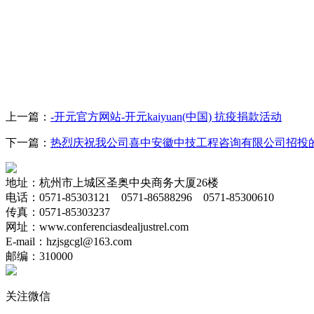
上一篇：
-开元官方网站-开元kaiyuan(中国) 抗疫捐款活动
下一篇：
热烈庆祝我公司喜中安徽中技工程咨询有限公司招投
地址：杭州市上城区圣奥中央商务大厦26楼
电话：0571-85303121 0571-86588296 0571-85300610
传真：0571-85303237
网址：www.
conferenciasdealjustrel.com
E-mail：hzjsgcgl@163.com
邮编：310000
关注微信