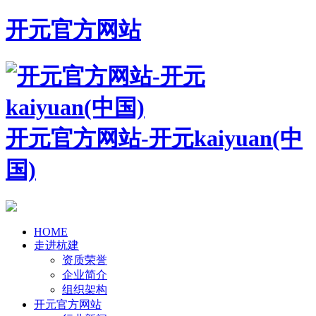
开元官方网站
开元官方网站-开元kaiyuan(中
国)
HOME
走进杭建
资质荣誉
企业简介
组织架构
开元官方网站