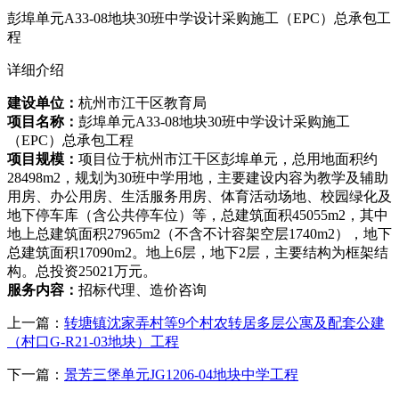
彭埠单元A33-08地块30班中学设计采购施工（EPC）总承包工
程
详细介绍
建设单位：
杭州市江干区教育局
项目名称：
彭埠单元A33-08地块30班中学设计采购施工
（EPC）总承包工程
项目规模：
项目位于杭州市江干区彭埠单元，总用地面积约
28498m2，规划为30班中学用地，主要建设内容为教学及辅助
用房、办公用房、生活服务用房、体育活动场地、校园绿化及
地下停车库（含公共停车位）等，总建筑面积45055m2，其中
地上总建筑面积27965m2（不含不计容架空层1740m2），地下
总建筑面积17090m2。地上6层，地下2层，主要结构为框架结
构。总投资25021万元。
服务内容：
招标代理、造价咨询
上一篇：
转塘镇沈家弄村等9个村农转居多层公寓及配套公建
（村口G-R21-03地块）工程
下一篇：
景芳三堡单元JG1206-04地块中学工程